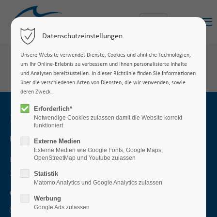
Menu
Datenschutzeinstellungen
Unsere Website verwendet Dienste, Cookies und ähnliche Technologien,
um Ihr Online-Erlebnis zu verbessern und Ihnen personalisierte Inhalte
und Analysen bereitzustellen. In dieser Richtlinie finden Sie Informationen
über die verschiedenen Arten von Diensten, die wir verwenden, sowie
deren Zweck.
Erforderlich*
Kontakt
Notwendige Cookies zulassen damit die Website korrekt
funktioniert
Fachhochschule Westküste
Externe Medien
Externe Medien wie Google Fonts, Google Maps,
OpenStreetMap und Youtube zulassen
Fritz-Thiedemann-Ring 20
25746 Heide
Statistik
Matomo Analytics und Google Analytics zulassen
+49 (0) 481 8555-141
Werbung
Google Ads zulassen
willkommen(at)fh-westkueste.de