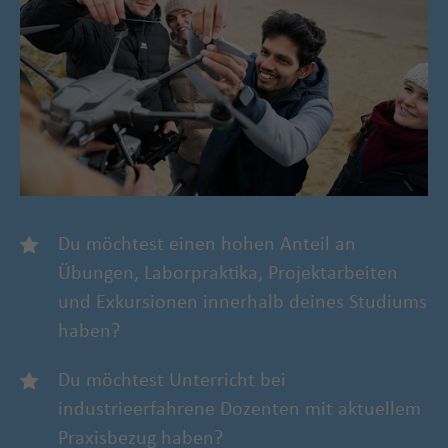
Du möchtest einen hohen Anteil an
Übungen, Laborpraktika, Projektarbeiten
und Exkursionen innerhalb deines Studiums
haben?
Du möchtest Unterricht bei
industrieerfahrene Dozenten mit aktuellem
Praxisbezug haben?