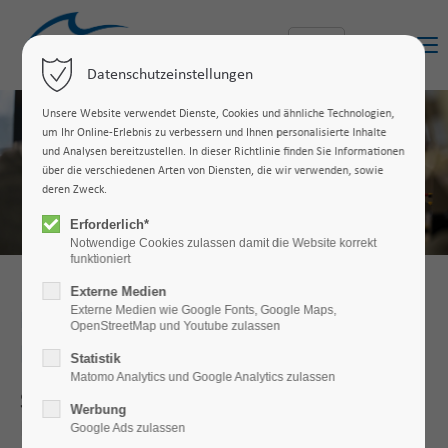
Menu
Datenschutzeinstellungen
Unsere Website verwendet Dienste, Cookies und ähnliche Technologien,
um Ihr Online-Erlebnis zu verbessern und Ihnen personalisierte Inhalte
und Analysen bereitzustellen. In dieser Richtlinie finden Sie Informationen
über die verschiedenen Arten von Diensten, die wir verwenden, sowie
deren Zweck.
Erforderlich*
Notwendige Cookies zulassen damit die Website korrekt
funktioniert
Externe Medien
Externe Medien wie Google Fonts, Google Maps,
Elektrotechnik und
OpenStreetMap und Youtube zulassen
Informationstechnik (B.Sc.)
Statistik
Matomo Analytics und Google Analytics zulassen
Studiere Elektrotechnik und
Werbung
Informationstechnik und gestalte deine
Google Ads zulassen