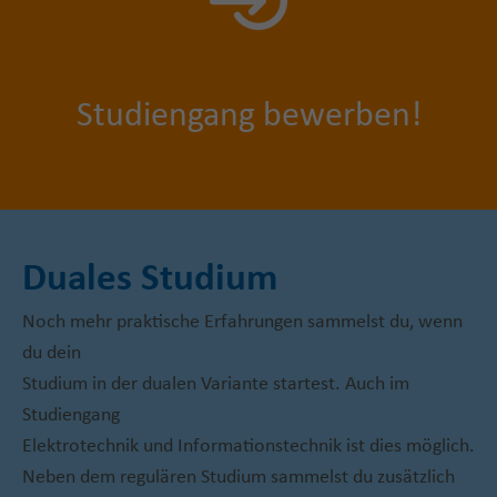
S
tudiengang bewerben!
Duales Studium
Noch mehr praktische Erfahrungen sammelst du, wenn
du dein
Studium in der dualen Variante startest. Auch im
Studiengang
Elektrotechnik und Informationstechnik ist dies möglich.
Neben dem regulären Studium sammelst du zusätzlich