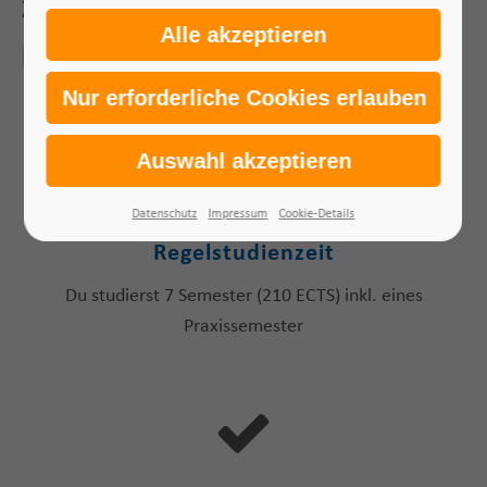
Zukunft.
Bewirb dich JETZT bis zum 31.08.2026!
Datenschutz
Impressum
Cookie-Details
Regelstudienzeit
Du studierst 7 Semester (210 ECTS) inkl. eines
Praxissemester