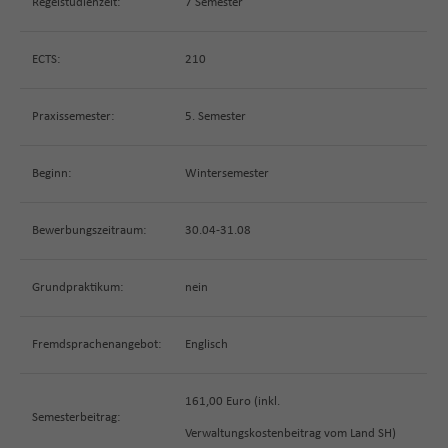
Regelstudienzeit:
7 Semester
ECTS:
210
Praxissemester:
5. Semester
Beginn:
Wintersemester
Bewerbungszeitraum:
30.04-31.08
Grundpraktikum:
nein
Fremdsprachenangebot:
Englisch
161,00 Euro (inkl.
Semesterbeitrag:
Verwaltungskostenbeitrag vom Land SH)