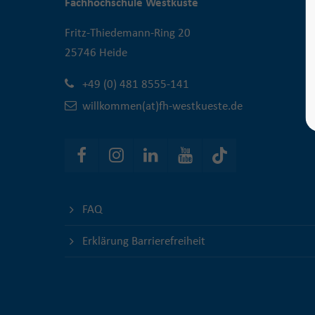
Fachhochschule Westküste
Fritz-Thiedemann-Ring 20
25746 Heide
+49 (0) 481 8555-141
willkommen(at)fh-westkueste.de
FAQ
Erklärung Barrierefreiheit