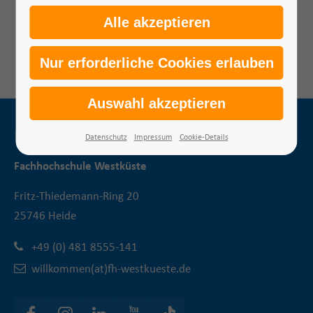
Suchen
Kontakt
Datenschutz
Impressum
Cookie-Details
Fachhochschule Westküste
Fritz-Thiedemann-Ring 20
25746 Heide
+49 (0) 481 8555-141
willkommen(at)fh-westkueste.de