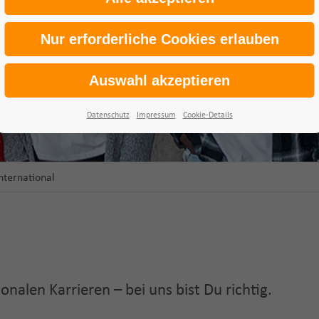
Datenschutz
Impressum
Cookie-Details
nternational
ionalen Karrieren
– bei uns bist Du richtig.