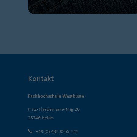
Kontakt
Fachhochschule Westküste
Fritz-Thiedemann-Ring 20
25746 Heide
+49 (0) 481 8555-141