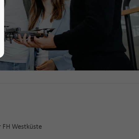
r FH Westk
üste