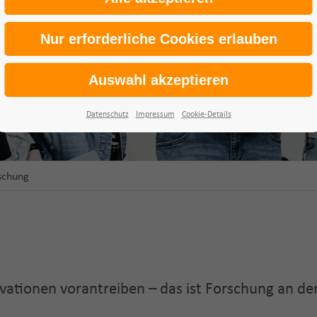
Datenschutz
Impressum
Cookie-Details
schung
ovationen vorantreiben
– das ist Forschung an de