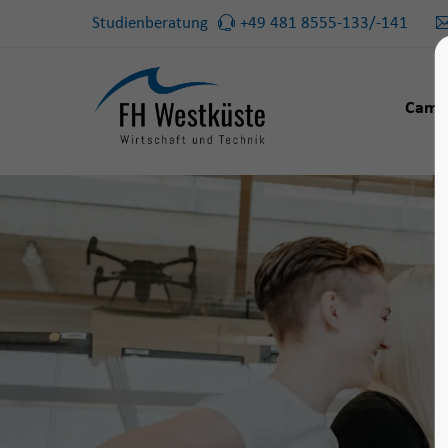
Studienberatung
+49 481 8555-133/-141
Camp